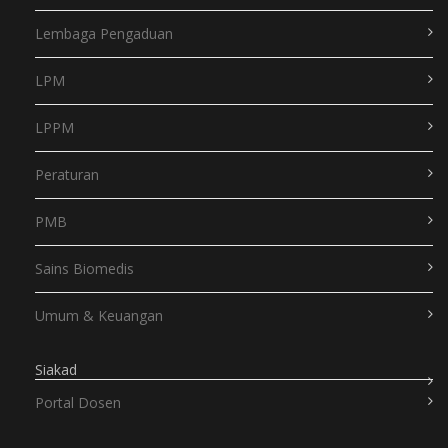
Lembaga Pengaduan
LPM
LPPM
Peraturan
PMB
Sains Biomedis
Umum & Keuangan
Siakad
Portal Dosen